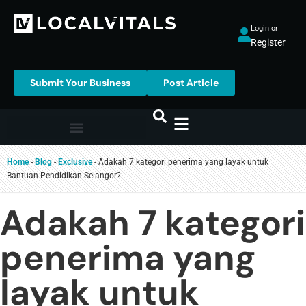
Login or
Register
Submit Your Business
Post Article
Home
-
Blog
-
Exclusive
-
Adakah 7 kategori penerima yang layak untuk
Bantuan Pendidikan Selangor?
Adakah 7 kategori
penerima yang
layak untuk