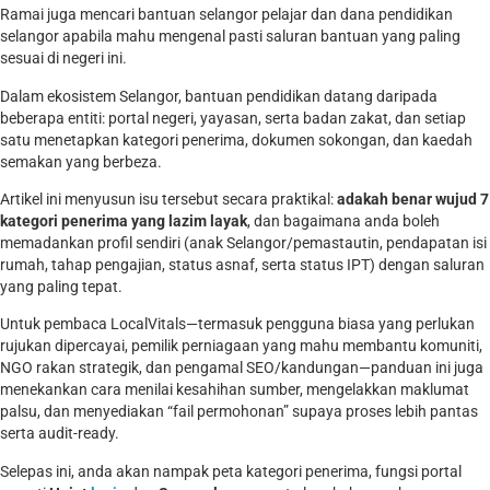
Ramai juga mencari bantuan selangor pelajar dan dana pendidikan
selangor apabila mahu mengenal pasti saluran bantuan yang paling
sesuai di negeri ini.
Dalam ekosistem Selangor, bantuan pendidikan datang daripada
beberapa entiti: portal negeri, yayasan, serta badan zakat, dan setiap
satu menetapkan kategori penerima, dokumen sokongan, dan kaedah
semakan yang berbeza.
Artikel ini menyusun isu tersebut secara praktikal:
adakah benar wujud 7
kategori penerima yang lazim layak
, dan bagaimana anda boleh
memadankan profil sendiri (anak Selangor/pemastautin, pendapatan isi
rumah, tahap pengajian, status asnaf, serta status IPT) dengan saluran
yang paling tepat.
Untuk pembaca LocalVitals—termasuk pengguna biasa yang perlukan
rujukan dipercayai, pemilik perniagaan yang mahu membantu komuniti,
NGO rakan strategik, dan pengamal SEO/kandungan—panduan ini juga
menekankan cara menilai kesahihan sumber, mengelakkan maklumat
palsu, dan menyediakan “fail permohonan” supaya proses lebih pantas
serta audit-ready.
Selepas ini, anda akan nampak peta kategori penerima, fungsi portal