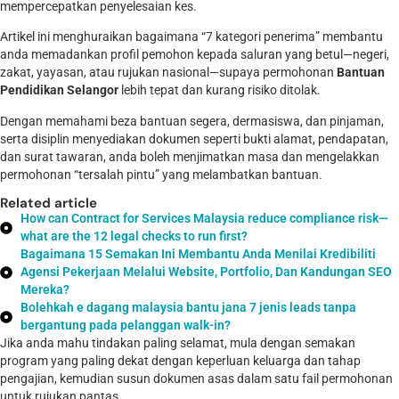
mempercepatkan penyelesaian kes.
Artikel ini menghuraikan bagaimana “7 kategori penerima” membantu
anda memadankan profil pemohon kepada saluran yang betul—negeri,
zakat, yayasan, atau rujukan nasional—supaya permohonan
Bantuan
Pendidikan Selangor
lebih tepat dan kurang risiko ditolak.
Dengan memahami beza bantuan segera, dermasiswa, dan pinjaman,
serta disiplin menyediakan dokumen seperti bukti alamat, pendapatan,
dan surat tawaran, anda boleh menjimatkan masa dan mengelakkan
permohonan “tersalah pintu” yang melambatkan bantuan.
Related article
How can Contract for Services Malaysia reduce compliance risk—
what are the 12 legal checks to run first?
Bagaimana 15 Semakan Ini Membantu Anda Menilai Kredibiliti
Agensi Pekerjaan Melalui Website, Portfolio, Dan Kandungan SEO
Mereka?
Bolehkah e dagang malaysia bantu jana 7 jenis leads tanpa
bergantung pada pelanggan walk-in?
Jika anda mahu tindakan paling selamat, mula dengan semakan
program yang paling dekat dengan keperluan keluarga dan tahap
pengajian, kemudian susun dokumen asas dalam satu fail permohonan
untuk rujukan pantas.