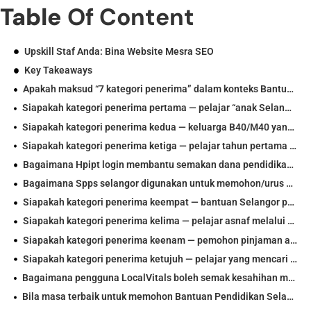
Table
Of Content
Upskill Staf Anda: Bina Website Mesra SEO
Key Takeaways
Apakah maksud “7 kategori penerima” dalam konteks Bantuan Pendidikan Selangor?
Siapakah kategori penerima pertama — pelajar “anak Selangor” untuk Bantuan Pendidikan Selangor?
Siapakah kategori penerima kedua — keluarga B40/M40 yang memerlukan Bantuan Pendidikan Selangor?
Siapakah kategori penerima ketiga — pelajar tahun pertama IPT melalui Bantuan Pendidikan Selangor?
Bagaimana Hpipt login membantu semakan dana pendidikan Selangor untuk pelajar IPT?
Bagaimana Spps selangor digunakan untuk memohon/urus pembiayaan pendidikan di Selangor?
Siapakah kategori penerima keempat — bantuan Selangor pelajar yang layak memohon?
Siapakah kategori penerima kelima — pelajar asnaf melalui bantuan pendidikan zakat Selangor?
Siapakah kategori penerima keenam — pemohon pinjaman atau tajaan Yayasan Selangor?
Siapakah kategori penerima ketujuh — pelajar yang mencari penajaan/bantuan selain Selangor?
Bagaimana pengguna LocalVitals boleh semak kesahihan maklumat Bantuan Pendidikan Selangor sebelum mohon?
Bila masa terbaik untuk memohon Bantuan Pendidikan Selangor supaya tidak terlepas tarikh penting?