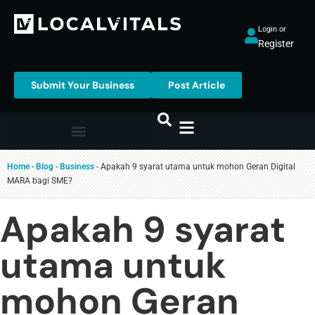
Login or
Register
Submit Your Business
Post Article
Home
-
Blog
-
Business
-
Apakah 9 syarat utama untuk mohon Geran Digital
MARA bagi SME?
Apakah 9 syarat
utama untuk
mohon Geran