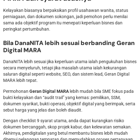
Kelayakan biasanya berpaksikan profil usahawan wanita, status
perniagaan, dan dokumen sokongan, jadi pemohon perlu menilai
sama ada objektif program itu menepati keperluan bisnes dan
peringkat pertumbuhan.
Bila DanaNITA lebih sesuai berbanding Geran
Digital MARA
DanaNITA lebih sesuai jika keperluan utama ialah pengukuhan bisnes
secara menyeluruh, tetapi jika masalah utama ialah kekurangan
saluran digital seperti website, SEO, dan sistem lead, Geran Digital
MARA lebih tepat.
Permohonan
Geran Digital MARA
lebih mudah bila SME fokus pada
bukti kelayakan dan “audit trail” yang kemas: pemilikan, SSM,
dokumen syarikat, bukti operasi, objektif digital yang berimpak, serta
sebut harga yang jelas dan boleh diaudit.
Dengan checklist 9 syarat utama, anda dapat kurangkan risiko
dokumen bercanggah, skop projek kabur, dan kelewatan semakan.
Akhirnya, pendigitalan yang betul membantu bisnes lebih mudah
ditemui pelanggan tempatan dan memudahkan proses pertanyaan.