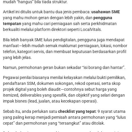
mudah “hangus” bila tiada struktur.
Artikel ini ditulis untuk bantu dua jenis pembaca:
usahawan SME
yang mahu mohon geran dengan lebih yakin, dan
pengguna
tempatan
yang mahu cari perniagaan sah serta perkhidmatan
berkualiti melalui platform direktori seperti LocalVitals.
Bila lebih banyak SME lulus pendigitalan, pengguna juga mendapat
manfaat—lebih mudah semak maklumat perniagaan, lokasi, nombor
telefon, kategori servis, dan membuat keputusan berdasarkan profil
yang lebih jelas.
Namun, permohonan geran bukan sekadar “isi borang dan hantar”.
Pegawai penilai biasanya menilai kelayakan melalui bukti pemilikan,
pendaftaran SSM, dokumen sokongan, rekod operasi, serta skop
projek digital yang boleh diaudit—contohnya sebut harga yang
itemized, deliverables yang spesifik, dan objektif yang selari dengan
impak bisnes (lead, jualan, atau kecekapan operasi).
Sebab itu, anda perlukan satu
checklist yang tepat
: 9 syarat utama
yang paling kerap menjadi pemisah antara permohonan yang “lulus
cepat” dan permohonan yang “tersangkut” atau ditolak.