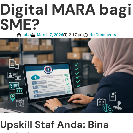
Digital MARA bagi
SME?
laila
March 7, 2026
2:17 pm
No Comments
Upskill Staf Anda: Bina