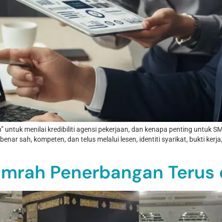
tuk menilai kredibiliti agensi pekerjaan, dan kenapa penting untuk SME
nar sah, kompeten, dan telus melalui lesen, identiti syarikat, bukti kerj
Umrah Penerbangan Terus 