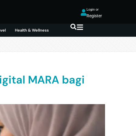
Login or
Register
avel
Health & Wellness
gital MARA bagi