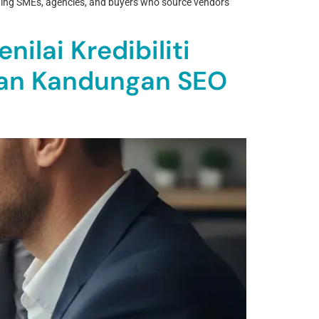
ecting SMEs, agencies, and buyers who source vendors
lai Kredibiliti
 Dan Kandungan SEO