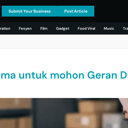
Submit Your Business
Post Article
ration
Fesyen
Film
Gadget
Food Viral
Music
Tr
ama untuk mohon Geran Di