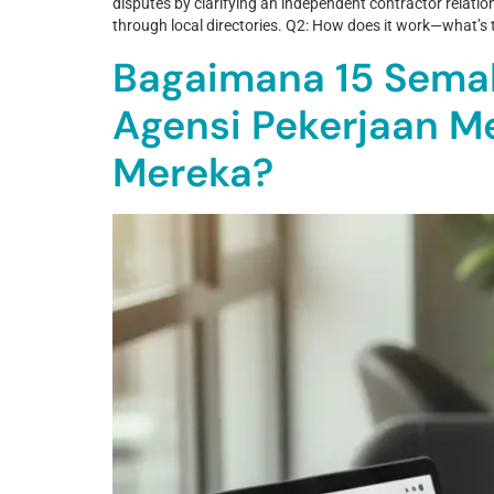
disputes by clarifying an independent contractor relati
through local directories. Q2: How does it work—what’s t
Bagaimana 15 Semak
Agensi Pekerjaan Me
Mereka?