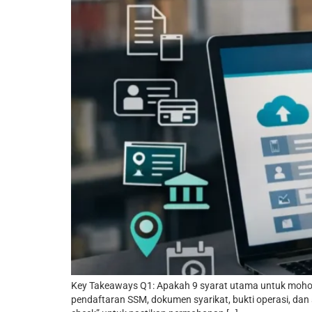
Key Takeaways Q1: Apakah 9 syarat utama untuk mohon G
pendaftaran SSM, dokumen syarikat, bukti operasi, dan