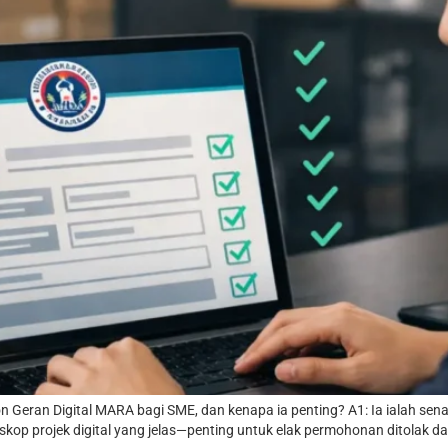
eran Digital MARA bagi SME, dan kenapa ia penting? A1: Ia ialah sena
 skop projek digital yang jelas—penting untuk elak permohonan ditolak 