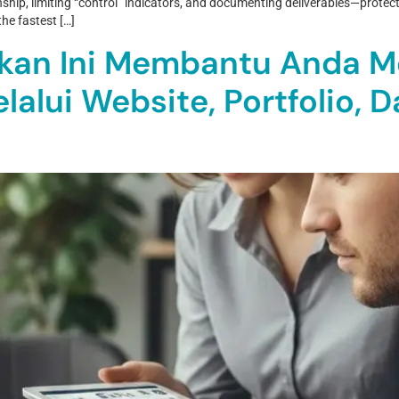
onship, limiting “control” indicators, and documenting deliverables—prot
he fastest […]
an Ini Membantu Anda Meni
lalui Website, Portfolio,