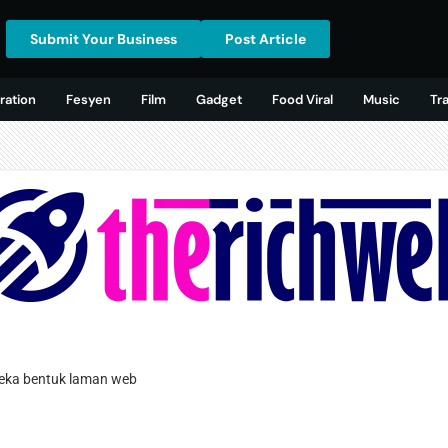
Submit Your Business
Post Article
ration
Fesyen
Film
Gadget
Food Viral
Music
Tr
eka bentuk laman web